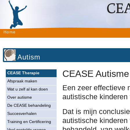
Home
Autism
CEASE Autisme
CEASE Therapie
Afspraak maken
Een zeer effectieve
Wat u zelf al kan doen
autistische kinderen
Over autisme
De CEASE behandeling
Dat is mijn conclusi
Succesverhalen
autistische kinderen
Training en Certificering
behandeld, van welke
Veel gestelde vragen